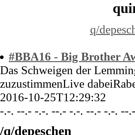
qui
q/depesc
#BBA16 - Big Brother A
Das Schweigen der Lemminge
zuzustimmenLive dabeiRabe
2016-10-25T12:29:32
-.-. --.- -.-. --.- -.-. --.- -.-. --.
/q/depeschen