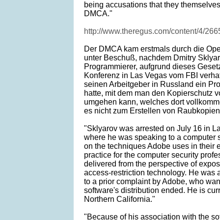
being accusations that they themselve
DMCA."
http://www.theregus.com/content/4/266
Der DMCA kam erstmals durch die Op
unter Beschuß, nachdem Dmitry Sklyaro
Programmierer, aufgrund dieses Gesetz
Konferenz in Las Vegas vom FBI verhaft
seinen Arbeitgeber in Russland ein Pr
hatte, mit dem man den Kopierschutz 
umgehen kann, welches dort vollkommen
es nicht zum Erstellen von Raubkopien
"Sklyarov was arrested on July 16 in 
where he was speaking to a computer s
on the techniques Adobe uses in their 
practice for the computer security profe
delivered from the perspective of expos
access-restriction technology. He was 
to a prior complaint by Adobe, who wan
software's distribution ended. He is curr
Northern California."
"Because of his association with the s