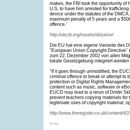
makes, the FBI took the opportunity of 
U.S. to have him arrested for traffickin
device under the statutes of the DMCA.
maximum penalty of 5 years and a $500,0
offence."
http://ukcdr.org/issues/sklyarov/
Die EU hat eine eigene Variante des D
"European Union Copyright Directive"
zum 22. Dezember 2002 von allen Mitgl
lokale Gesetzgebung integriert werden
"If it goes through unmodified, the EU
criminal offence to break or attempt to 
protection or Digital Rights Managemen
content such as music, software or eBoo
EUCD may lead to a rerun of Dmitri Skl
prevent teachers copying materials for t
legitimate uses of copyright material, 
http://www.theregister.co.uk/content/4/
-- ---