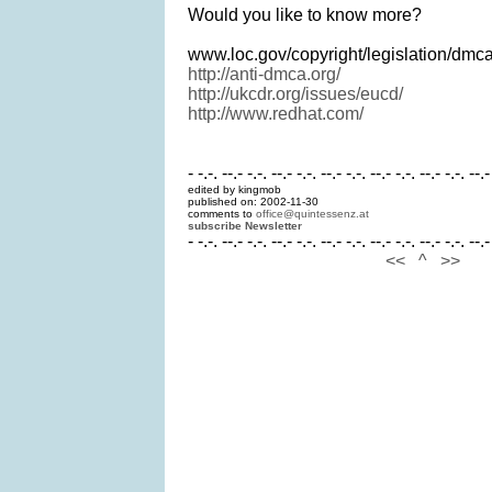
Would you like to know more?
www.loc.gov/copyright/legislation/dmca
http://anti-dmca.org/
http://ukcdr.org/issues/eucd/
http://www.redhat.com/
- -.-. --.- -.-. --.- -.-. --.- -.-. --.- -.-. --.- -.-. --.-
edited by kingmob
published on: 2002-11-30
comments to
office@quintessenz.at
subscribe Newsletter
- -.-. --.- -.-. --.- -.-. --.- -.-. --.- -.-. --.- -.-. --.-
<<
^
>>